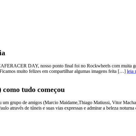
ia
m CAFERACER DAY, nosso ponto final foi no Rockwheels com muita gent
Ficamos muito felizes em compartilhar algumas imagens feita […]
leia 
r) como tudo começou
um grupo de amigos (Marcio Maidame,Thiago Matiussi, Vitor Machado
Paulo através de túneis e suas vias expressas e admirar a beleza noturn