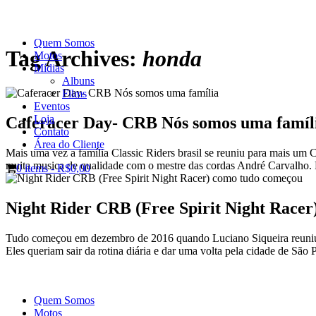
Quem Somos
Tag Archives:
honda
Motos
Mídias
Albuns
Films
Eventos
Loja
Caferacer Day- CRB Nós somos uma famíl
Contato
Área do Cliente
Mais uma vez a família Classic Riders brasil se reuniu para mais u
muita musica de qualidade com o mestre das cordas André Carvalho. 
0 items -
R$0,00
Night Rider CRB (Free Spirit Night Race
Tudo começou em dezembro de 2016 quando Luciano Siqueira reuniu 
Eles queriam sair da rotina diária e dar uma volta pela cidade de São 
Quem Somos
Motos