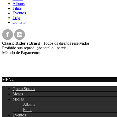
Albuns
Films
Eventos
Loja
Contato
Classic Rider's Brasil
- Todos os direitos reservados.
Proibido sua reprodução total ou parcial.
Método de Pagamento:
MENU
Quem Somos
Motos
Mídias
Albuns
Films
Eventos