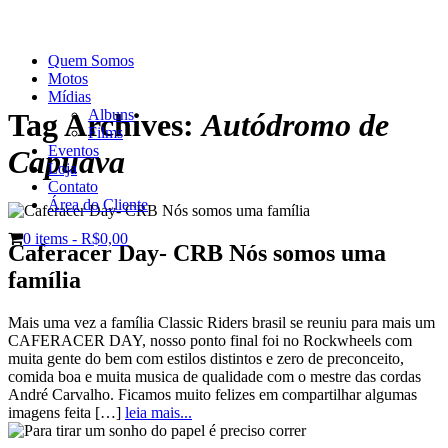
Quem Somos
Motos
Mídias
Albuns
Tag Archives:
Autódromo de
Films
Eventos
Capuava
Loja
Contato
Área do Cliente
0 items -
R$0,00
Caferacer Day- CRB Nós somos uma
família
Mais uma vez a família Classic Riders brasil se reuniu para mais um
CAFERACER DAY, nosso ponto final foi no Rockwheels com
muita gente do bem com estilos distintos e zero de preconceito,
comida boa e muita musica de qualidade com o mestre das cordas
André Carvalho. Ficamos muito felizes em compartilhar algumas
imagens feita […]
leia mais...