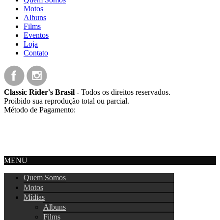
Motos
Albuns
Films
Eventos
Loja
Contato
Classic Rider's Brasil
- Todos os direitos reservados.
Proibido sua reprodução total ou parcial.
Método de Pagamento:
MENU
Quem Somos
Motos
Mídias
Albuns
Films